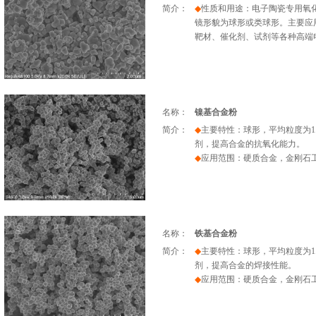
简介：
◆
性质和用途：电子陶瓷专用氧
镜形貌为球形或类球形。主要应
靶材、催化剂、试剂等各种高端
名称：
镍基合金粉
简介：
◆
主要特性：球形，平均
粒度
为
1
剂，提高合金的抗氧化能力。
◆
应用范围
：
硬质合金，金刚石
名称：
铁基合金粉
简介：
◆
主要特性：球形，平均
粒度
为
1
剂，提高合金的焊接性能。
◆
应用范围
：
硬质合金，金刚石