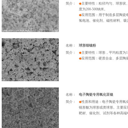
简介：
◆
主要特性：粒径均匀、球形状
度
为
200
-
500
纳米
。
◆
应用范围：用于制造多层陶瓷
氢电池、催化剂、磁性材料、吸
名称：
球形细镍粉
简介：
◆
主要特性：球形，平均
粒度
为
1
◆
应用范围
：
硬质合金、多层陶
名称：
电子陶瓷专用氧化亚镍
简介：
◆
性质和用途：电子陶瓷专用氧
镜形貌为球形或类球形。主要应
靶材、催化剂、试剂等各种高端