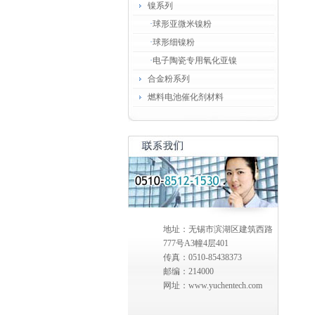
镍系列
·
球形亚微米镍粉
·
球形细镍粉
·
电子陶瓷专用氧化亚镍
合金粉系列
燃料电池催化剂材料
地址：无锡市滨湖区建筑西路
777号A3幢4层401
传真：0510-85438373
邮编：214000
网址：www.yuchentech.com