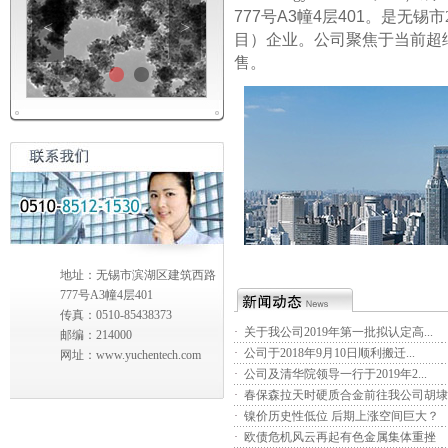
777号A3幢4层401
。是无锡市
<
>
公司聚焦于当前超
目）企业。
售。
地址：无锡市滨湖区建筑西路
777号A3幢4层401
传真：0510-85438373
·
关于我公司2019年第一批拟认定高...
邮编：214000
·
公司于2018年9月10日顺利搬迁...
网址：www.yuchentech.com
·
公司及清华院领导一行于2019年2...
·
春保森拉天时硬质合金前往我公司胡埭..
·
镍价历史性低位 后期上涨空间巨大？
·
欧债危机风云再起有色金属集体重挫